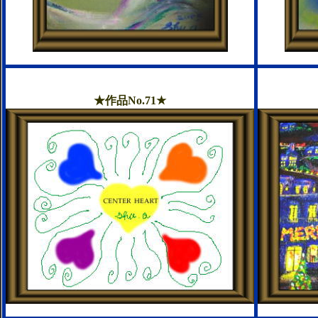
★作品No.71★