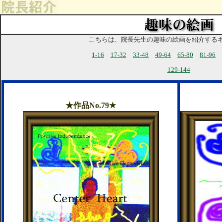
こちらは、院長先生の趣味の絵画を紹介する
1-16
17-32
33-48
49-64
65-80
81-96
129-144
★作品No.79★